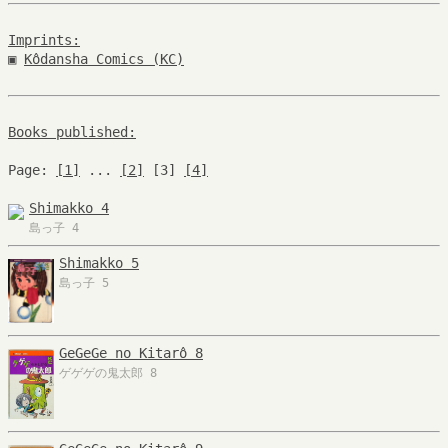
Imprints:
▣
Kôdansha Comics (KC)
Books published:
Page:
[1]
...
[2]
[3]
[4]
Shimakko 4
島っ子 4
Shimakko 5
島っ子 5
GeGeGe no Kitarô 8
ゲゲゲの鬼太郎 8