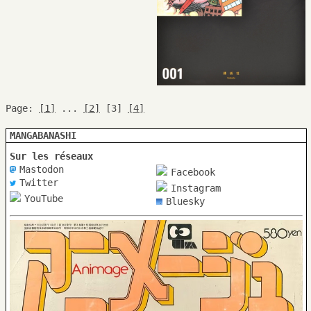
Page:
[1]
...
[2]
[3]
[4]
MANGABANASHI
Sur les réseaux
Mastodon
Facebook
Twitter
Instagram
YouTube
Bluesky