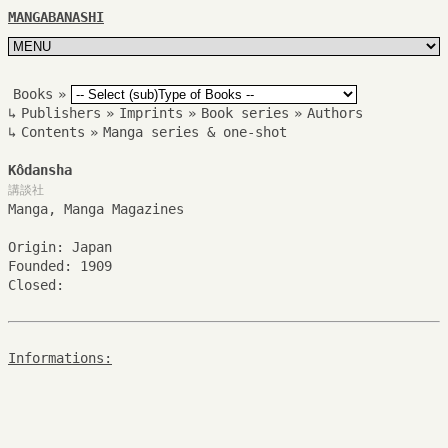
MANGABANASHI
Books
»
↳
Publishers
»
Imprints
»
Book series
»
Authors
↳
Contents
»
Manga series & one-shot
Kôdansha
講談社
Manga, Manga Magazines
Origin: Japan
Founded: 1909
Closed:
Informations: