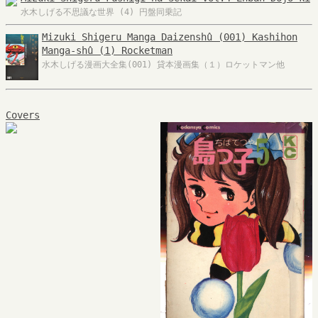
水木しげる不思議な世界 (4) 円盤同乗記
Mizuki Shigeru Manga Daizenshû (001) Kashihon
Manga-shû (1) Rocketman
水木しげる漫画大全集(001) 貸本漫画集（１）ロケットマン他
Covers