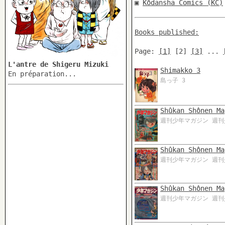
▣
Kôdansha Comics (KC)
Books published:
Page:
[1]
[2]
[3]
...
L'antre de Shigeru Mizuki
Shimakko 3
En préparation...
島っ子 3
Shûkan Shônen Ma
週刊少年マガジン 週刊少
Shûkan Shônen Ma
週刊少年マガジン 週刊少
Shûkan Shônen Ma
週刊少年マガジン 週刊少