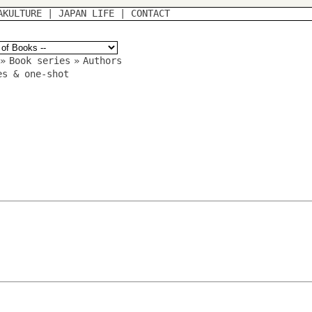
AKULTURE
|
JAPAN LIFE
|
CONTACT
»
Book series
»
Authors
es & one-shot