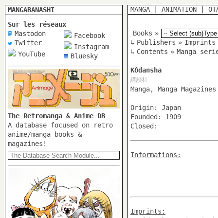
MANGA
|
ANIMATION
|
OT
MANGABANASHI
Sur les réseaux
Books
»
Mastodon
Facebook
↳
Publishers
»
Imprints
Twitter
Instagram
↳
Contents
»
Manga seri
YouTube
Bluesky
Kôdansha
講談社
Manga, Manga Magazines
Origin: Japan
The Retromanga & Anime DB
Founded: 1909
A database focused on retro
Closed:
anime/manga books &
magazines!
Informations:
Imprints: